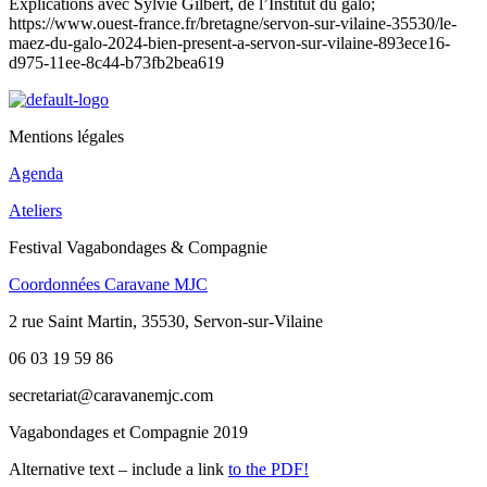
Explications avec Sylvie Gilbert, de l’Institut du galo;
https://www.ouest-france.fr/bretagne/servon-sur-vilaine-35530/le-
maez-du-galo-2024-bien-present-a-servon-sur-vilaine-893ece16-
d975-11ee-8c44-b73fb2bea619
Mentions légales
Agenda
Ateliers
Festival Vagabondages & Compagnie
Coordonnées Caravane MJC
2 rue Saint Martin, 35530, Servon-sur-Vilaine
06 03 19 59 86
secretariat@caravanemjc.com
Vagabondages et Compagnie 2019
Alternative text – include a link
to the PDF!