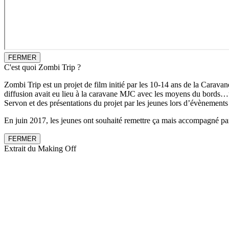
FERMER
C'est quoi Zombi Trip ?
Zombi Trip est un projet de film initié par les 10-14 ans de la Caravan
diffusion avait eu lieu à la caravane MJC avec les moyens du bords…un
Servon et des présentations du projet par les jeunes lors d’évènement
En juin 2017, les jeunes ont souhaité remettre ça mais accompagné par 
FERMER
Extrait du Making Off