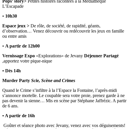
Pops’ story>
Petites histoires racontées à la Médiathèque
L’Escapade
•
10h30
Espace jeux >
De rôle, de société, de rapidité, géants,
d’observation… Venez découvrir ou redécouvrir les jeux en famille
ou entre amis
•
A partir de 12h00
Vernissage Expo
«Explorations» de Jevany
Déjeuner Partagé
,apportez votre pique-nique
• Dès 14h
Murder Party
Scie, Scène and Crimes
Quand le Crime s’infiltre à la l’Espace la Fontaine, l’après-midi
s’annonce mortelle. Le coupable sera votre proie, prenez garde à ne
pas devenir la sienne… Mis en scène par Stéphane Jaffrézic. A partir
de 6 ans.
• A partir de 16h
Goûter et séance photo avec Jevany, venez avec vos déguisements!