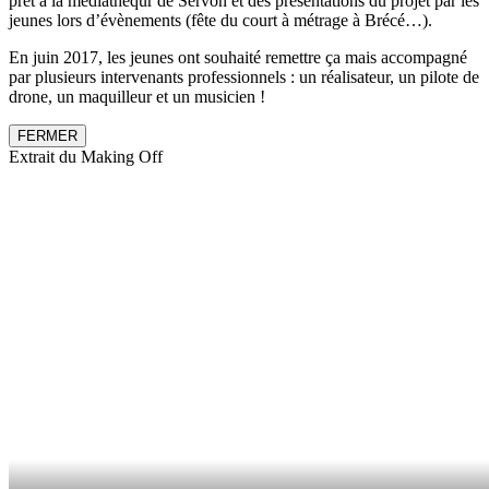
prêt à la médiathèqur de Servon et des présentations du projet par les
jeunes lors d’évènements (fête du court à métrage à Brécé…).
En juin 2017, les jeunes ont souhaité remettre ça mais accompagné
par plusieurs intervenants professionnels : un réalisateur, un pilote de
drone, un maquilleur et un musicien !
FERMER
Extrait du Making Off