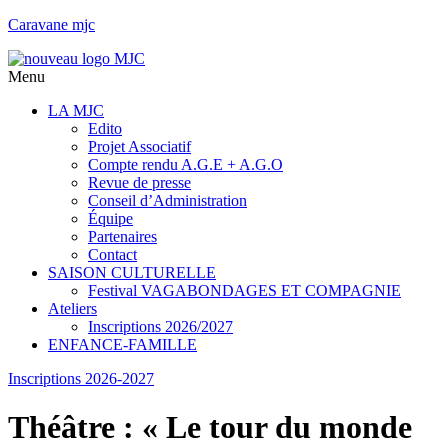
Caravane mjc
Menu
LA MJC
Edito
Projet Associatif
Compte rendu A.G.E + A.G.O
Revue de presse
Conseil d’Administration
Équipe
Partenaires
Contact
SAISON CULTURELLE
Festival VAGABONDAGES ET COMPAGNIE
Ateliers
Inscriptions 2026/2027
ENFANCE-FAMILLE
Inscriptions 2026-2027
Théâtre : « Le tour du monde