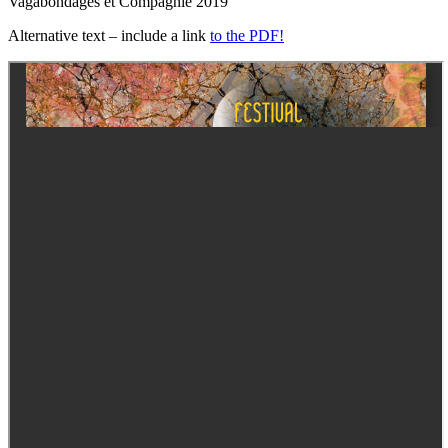
Vagabondages et Compagnie 2019
Alternative text – include a link
to the PDF!