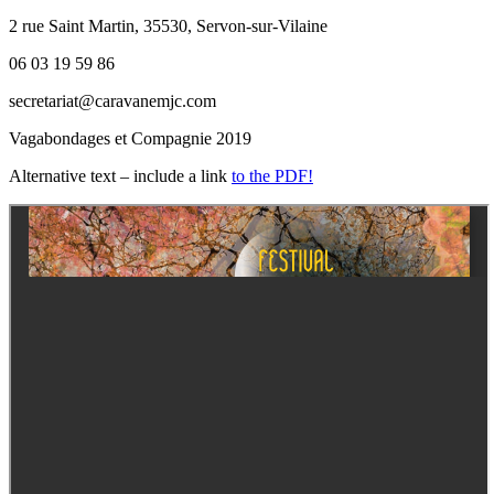
2 rue Saint Martin, 35530, Servon-sur-Vilaine
06 03 19 59 86
secretariat@caravanemjc.com
Vagabondages et Compagnie 2019
Alternative text – include a link
to the PDF!