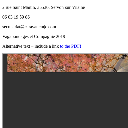
2 rue Saint Martin, 35530, Servon-sur-Vilaine
06 03 19 59 86
secretariat@caravanemjc.com
Vagabondages et Compagnie 2019
Alternative text – include a link
to the PDF!