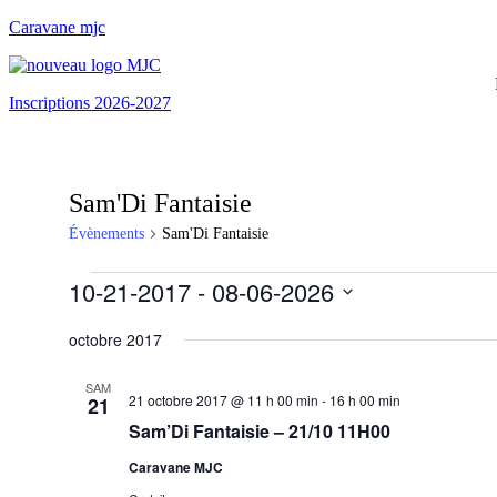
Caravane mjc
Inscriptions 2026-2027
Sam'Di Fantaisie
Évènements
Sam'Di Fantaisie
Évènements
10-21-2017
 - 
08-06-2026
S
é
octobre 2017
l
e
SAM
c
21 octobre 2017 @ 11 h 00 min
-
16 h 00 min
21
t
Sam’Di Fantaisie – 21/10 11H00
i
o
Caravane MJC
n