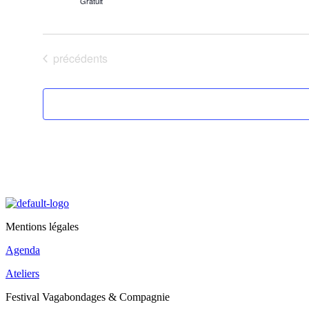
n
Gratuit
e
z
u
n
Évènements
précédents
e
d
a
t
e
.
Mentions légales
Agenda
Ateliers
Festival Vagabondages & Compagnie