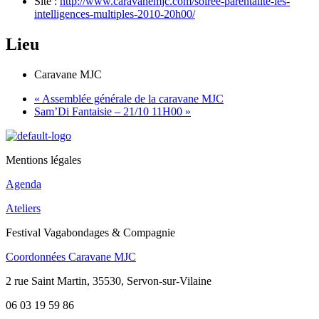
Site :
http://www.caravanemjc.com/soiree-parentalite-les-
intelligences-multiples-2010-20h00/
Lieu
Caravane MJC
«
Assemblée générale de la caravane MJC
Sam’Di Fantaisie – 21/10 11H00
»
Mentions légales
Agenda
Ateliers
Festival Vagabondages & Compagnie
Coordonnées Caravane MJC
2 rue Saint Martin, 35530, Servon-sur-Vilaine
06 03 19 59 86