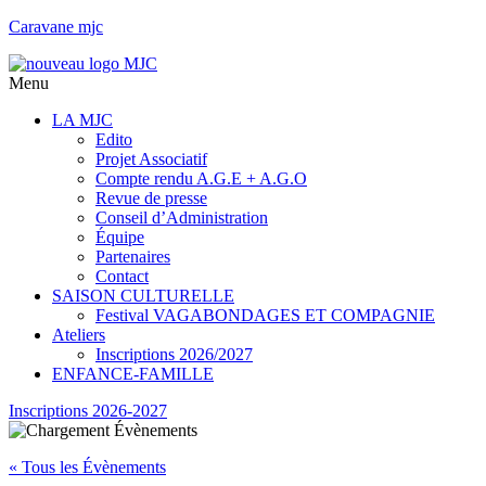
Caravane mjc
Menu
LA MJC
Edito
Projet Associatif
Compte rendu A.G.E + A.G.O
Revue de presse
Conseil d’Administration
Équipe
Partenaires
Contact
SAISON CULTURELLE
Festival VAGABONDAGES ET COMPAGNIE
Ateliers
Inscriptions 2026/2027
ENFANCE-FAMILLE
Inscriptions 2026-2027
« Tous les Évènements