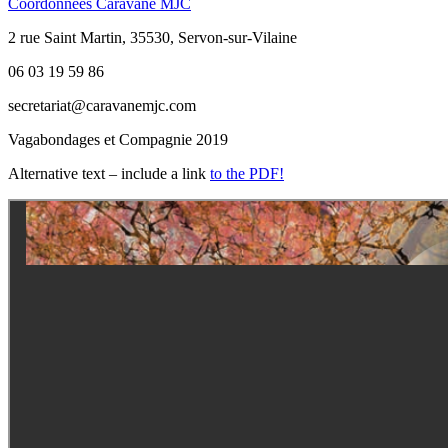
Coordonnées Caravane MJC
2 rue Saint Martin, 35530, Servon-sur-Vilaine
06 03 19 59 86
secretariat@caravanemjc.com
Vagabondages et Compagnie 2019
Alternative text – include a link
to the PDF!