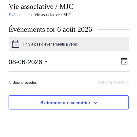
Vie associative / MJC
Évènements
Vie associative / MJC
Évènements for 6 août 2026
Il n’y a pas d’évènements à venir.
Notice
08-06-2026
Navig
Navig
Jour
de
par
Sélectionnez
vues
une
consu
Évèn
date.
Jour suivant
Jour précédent
S’abonner au calendrier