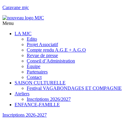
Caravane mjc
Menu
LA MJC
Edito
Projet Associatif
Compte rendu A.G.E + A.G.O
Revue de presse
Conseil d’Administration
Équipe
Partenaires
Contact
SAISON CULTURELLE
Festival VAGABONDAGES ET COMPAGNIE
Ateliers
Inscriptions 2026/2027
ENFANCE-FAMILLE
Inscriptions 2026-2027