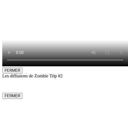
FERMER
Les diffusions de Zombie Trip #2
FERMER