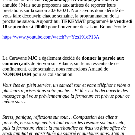
annulée ! Mais nous proposons aux artistes de reporter leurs
prestations sur la saison 2020/2021. Nous avons donc décidé de
vous faire découvrir, chaque semaine, la programmation de la
prochaine saison. Aujourd’hui
TEKEMAT
programmé le
vendredi
18 septembre à 20h00
pour l’ouverture de saison. Bonne écoute !
https://www.youtube.com/watch?v=Yzs191eP13A
La Caravane MJC a également décidé de
donner la parole aux
commerçants
de Servon sur Vilaine, sur leurs ressentis de ce
confinement. cette semaine, nous remercions Arnaud de
NONOMIAM
pour sa collaboration:
Vous êtes en plein service, un samedi soir et votre téléphone vibre a
plusieurs reprises dans votre poche… Et là c’est la découverte des
messages qui vous préviennent que la fermeture est prévue pour ce
même soir…
Stress, panique, réflexions sur tout… Compassion des clients
presents, encouragements à tout va sur les réseaux sociaux…etc,
puis la fermeture vient : la marchandise en frais va faire office de
stock familial et redistribuée au salarié et quelques amis. J’en ai