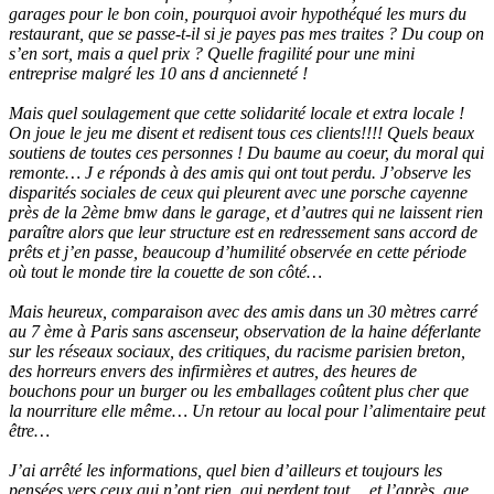
garages pour le bon coin, pourquoi avoir hypothéqué les murs du
restaurant, que se passe-t-il si je payes pas mes traites ? Du coup on
s’en sort, mais a quel prix ? Quelle fragilité pour une mini
entreprise malgré les 10 ans d ancienneté !
Mais quel soulagement que cette solidarité locale et extra locale !
On joue le jeu me disent et redisent tous ces clients!!!! Quels beaux
soutiens de toutes ces personnes ! Du baume au coeur, du moral qui
remonte… J
e réponds à des amis qui ont tout perdu. J’observe les
disparités sociales de ceux qui pleurent avec une porsche cayenne
près de la 2ème bmw dans le garage, et d’autres qui ne laissent rien
paraître alors que leur structure est en redressement sans accord de
prêts et j’en passe, beaucoup d’humilité observée en cette période
où tout le monde tire la couette de son côté…
Mais heureux, comparaison avec des amis dans un 30 mètres carré
au 7 ème à Paris sans ascenseur, observation de la haine déferlante
sur les réseaux sociaux, des critiques, du racisme parisien breton,
des horreurs envers des infirmières et autres, des heures de
bouchons pour un burger ou les emballages coûtent plus cher que
la nourriture elle même… Un retour au local pour l’alimentaire peut
être…
J’ai arrêté les informations, quel bien d’ailleurs et toujours les
pensées vers ceux qui n’ont rien, qui perdent tout… et l’après, que