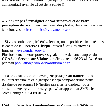
– Le soir même de rejoindre le groupe (un lien internet vous sera
communiqué avant le début de la soirée !)
– N’hésitez pas à
témoigner de vos initiatives et de votre
perception de ce confinement
avec des photos, des anecdotes, des
témoignages :
directionmjc@caravanemjc.com
– Si vous souhaitez agir bénévolement, un dispositif est institué dans
le cadre de la
Réserve Civique
, ouvert à tous les citoyens
français
jeveuxaider.gouv.fr
Plus localement, vous pouvez signaler toute demande auprès du
CCAS de Servon sur Vilaine
par téléphone au 06 23 41 24 16 ou
par mail
population@ville-servonsurvilaine.fr
– La proposition de Jean-Yves,
‘le potager au naturel !’,
est
toujours d’actualité et le groupe est déjà composé d’une petite
dizaine de personnes ! N’hésitez pas à les rejoindre… pour
s’inscrire, envoyez un message par whatsapp ou par SMS : Jean-
Yves Lehuger 06 64 88 01 34.
L’édition du festival
Vagabondages et Compagnie 2020
est